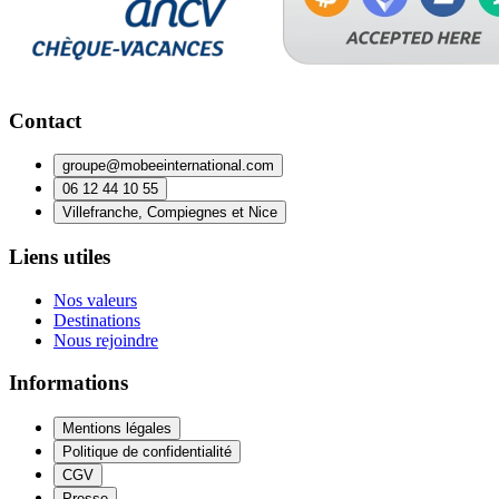
Contact
groupe@mobeeinternational.com
06 12 44 10 55
Villefranche, Compiegnes et Nice
Liens utiles
Nos valeurs
Destinations
Nous rejoindre
Informations
Mentions légales
Politique de confidentialité
CGV
Presse