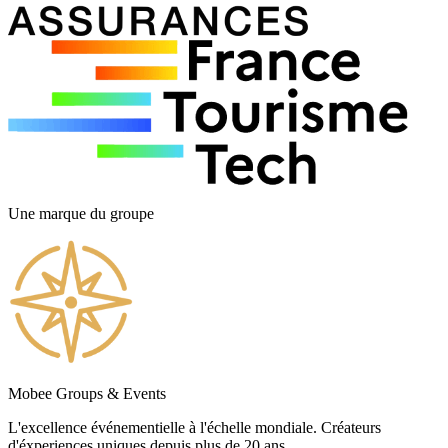
Une marque du groupe
Mobee Groups & Events
L'excellence événementielle à l'échelle mondiale. Créateurs
d'éxperiences uniques depuis plus de 20 ans.