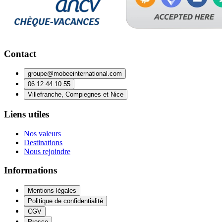
Contact
groupe@mobeeinternational.com
06 12 44 10 55
Villefranche, Compiegnes et Nice
Liens utiles
Nos valeurs
Destinations
Nous rejoindre
Informations
Mentions légales
Politique de confidentialité
CGV
Presse