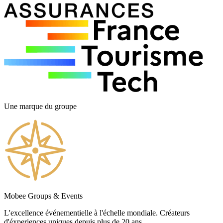
Une marque du groupe
Mobee Groups & Events
L'excellence événementielle à l'échelle mondiale. Créateurs
d'éxperiences uniques depuis plus de 20 ans.