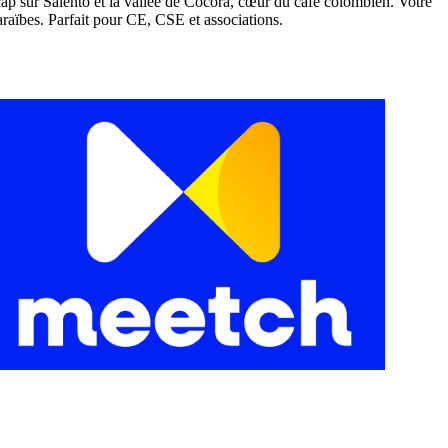
ap sur Salento et la vallée de Cocora, cœur du café colombien. Votre
raïbes. Parfait pour CE, CSE et associations.