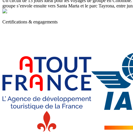
Un circuit de 13 jours idéal pour les voyages de groupe en Colombie.
groupe s’envole ensuite vers Santa Marta et le parc Tayrona, entre ju
Certifications & engagements