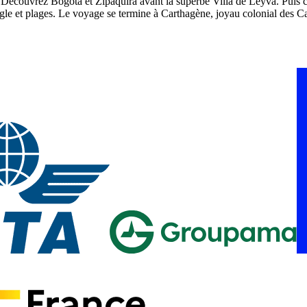
 Découvrez Bogotá et Zipaquirá avant la superbe Villa de Leyva. Puis c
ngle et plages. Le voyage se termine à Carthagène, joyau colonial des Ca