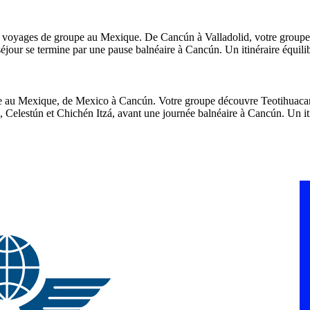
les voyages de groupe au Mexique. De Cancún à Valladolid, votre group
éjour se termine par une pause balnéaire à Cancún. Un itinéraire équilib
pe au Mexique, de Mexico à Cancún. Votre groupe découvre Teotihuacan 
elestún et Chichén Itzá, avant une journée balnéaire à Cancún. Un itin